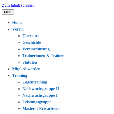
Zum Inhalt springen
Menü
Seit 1920 – Schwimmen. Gemeinschaft.
Schwimmclub Bregenz
Home
Leidenschaft.
Verein
Über uns
Geschichte
Vereinsführung
Trainerinnen & Trainer
Statuten
Mitglied werden
Training
Lagentraining
Nachwuchsgruppe II
Nachwuchsgruppe I
Leistungsgruppe
Masters / Erwachsene