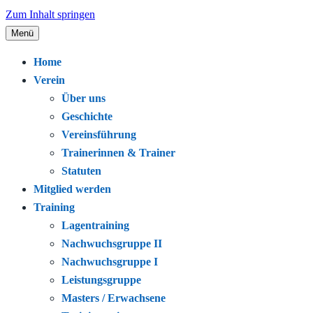
Zum Inhalt springen
Menü
Seit 1920 – Schwimmen. Gemeinschaft.
Schwimmclub Bregenz
Home
Leidenschaft.
Verein
Über uns
Geschichte
Vereinsführung
Trainerinnen & Trainer
Statuten
Mitglied werden
Training
Lagentraining
Nachwuchsgruppe II
Nachwuchsgruppe I
Leistungsgruppe
Masters / Erwachsene