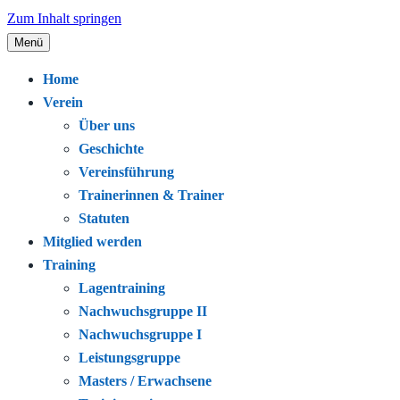
Zum Inhalt springen
Menü
Seit 1920 – Schwimmen. Gemeinschaft.
Schwimmclub Bregenz
Home
Leidenschaft.
Verein
Über uns
Geschichte
Vereinsführung
Trainerinnen & Trainer
Statuten
Mitglied werden
Training
Lagentraining
Nachwuchsgruppe II
Nachwuchsgruppe I
Leistungsgruppe
Masters / Erwachsene