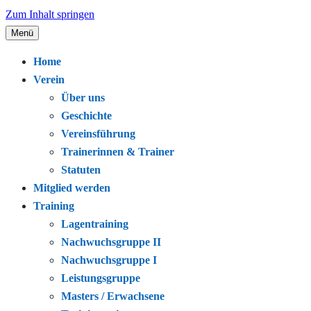
Zum Inhalt springen
Menü
Seit 1920 – Schwimmen. Gemeinschaft.
Schwimmclub Bregenz
Home
Leidenschaft.
Verein
Über uns
Geschichte
Vereinsführung
Trainerinnen & Trainer
Statuten
Mitglied werden
Training
Lagentraining
Nachwuchsgruppe II
Nachwuchsgruppe I
Leistungsgruppe
Masters / Erwachsene