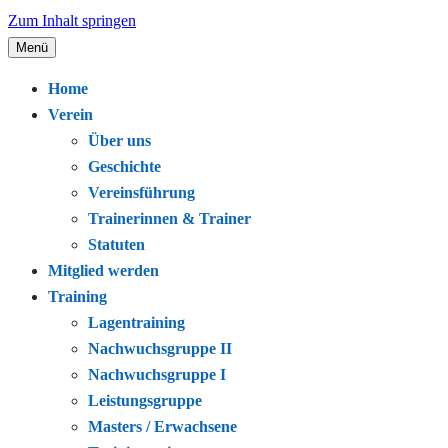
Zum Inhalt springen
Menü
Seit 1920 – Schwimmen. Gemeinschaft.
Schwimmclub Bregenz
Home
Leidenschaft.
Verein
Über uns
Geschichte
Vereinsführung
Trainerinnen & Trainer
Statuten
Mitglied werden
Training
Lagentraining
Nachwuchsgruppe II
Nachwuchsgruppe I
Leistungsgruppe
Masters / Erwachsene