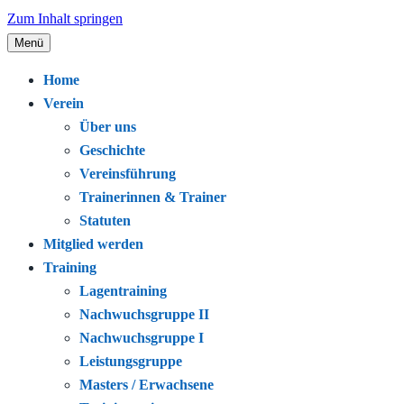
Zum Inhalt springen
Menü
Seit 1920 – Schwimmen. Gemeinschaft.
Schwimmclub Bregenz
Home
Leidenschaft.
Verein
Über uns
Geschichte
Vereinsführung
Trainerinnen & Trainer
Statuten
Mitglied werden
Training
Lagentraining
Nachwuchsgruppe II
Nachwuchsgruppe I
Leistungsgruppe
Masters / Erwachsene