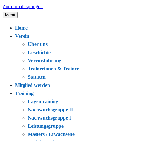
Zum Inhalt springen
Menü
Seit 1920 – Schwimmen. Gemeinschaft.
Schwimmclub Bregenz
Home
Leidenschaft.
Verein
Über uns
Geschichte
Vereinsführung
Trainerinnen & Trainer
Statuten
Mitglied werden
Training
Lagentraining
Nachwuchsgruppe II
Nachwuchsgruppe I
Leistungsgruppe
Masters / Erwachsene