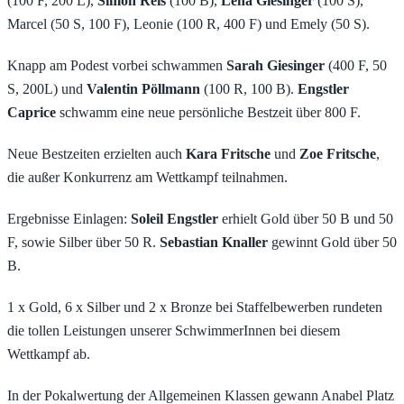
(100 F, 200 L),
Simon Reis
(100 B),
Lena Giesinger
(100 S),
Marcel (50 S, 100 F), Leonie (100 R, 400 F) und Emely (50 S).
Knapp am Podest vorbei schwammen
Sarah Giesinger
(400 F, 50
S, 200L) und
Valentin Pöllmann
(100 R, 100 B).
Engstler
Caprice
schwamm eine neue persönliche Bestzeit über 800 F.
Neue Bestzeiten erzielten auch
Kara Fritsche
und
Zoe Fritsche
,
die außer Konkurrenz am Wettkampf teilnahmen.
Ergebnisse Einlagen:
Soleil Engstler
erhielt Gold über 50 B und 50
F, sowie Silber über 50 R.
Sebastian Knaller
gewinnt Gold über 50
B.
1 x Gold, 6 x Silber und 2 x Bronze bei Staffelbewerben rundeten
die tollen Leistungen unserer SchwimmerInnen bei diesem
Wettkampf ab.
In der Pokalwertung der Allgemeinen Klassen gewann Anabel Platz