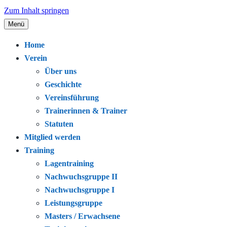
Zum Inhalt springen
Menü
Seit 1920 – Schwimmen. Gemeinschaft.
Schwimmclub Bregenz
Home
Leidenschaft.
Verein
Über uns
Geschichte
Vereinsführung
Trainerinnen & Trainer
Statuten
Mitglied werden
Training
Lagentraining
Nachwuchsgruppe II
Nachwuchsgruppe I
Leistungsgruppe
Masters / Erwachsene