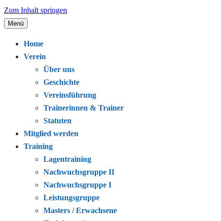
Zum Inhalt springen
Menü
Seit 1920 – Schwimmen. Gemeinschaft.
Schwimmclub Bregenz
Home
Leidenschaft.
Verein
Über uns
Geschichte
Vereinsführung
Trainerinnen & Trainer
Statuten
Mitglied werden
Training
Lagentraining
Nachwuchsgruppe II
Nachwuchsgruppe I
Leistungsgruppe
Masters / Erwachsene