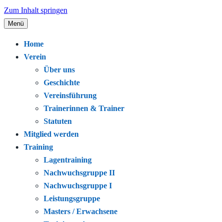
Zum Inhalt springen
Menü
Seit 1920 – Schwimmen. Gemeinschaft.
Schwimmclub Bregenz
Home
Leidenschaft.
Verein
Über uns
Geschichte
Vereinsführung
Trainerinnen & Trainer
Statuten
Mitglied werden
Training
Lagentraining
Nachwuchsgruppe II
Nachwuchsgruppe I
Leistungsgruppe
Masters / Erwachsene