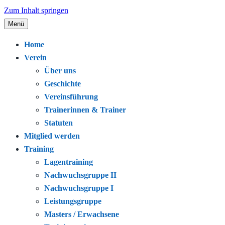
Zum Inhalt springen
Menü
Seit 1920 – Schwimmen. Gemeinschaft.
Schwimmclub Bregenz
Home
Leidenschaft.
Verein
Über uns
Geschichte
Vereinsführung
Trainerinnen & Trainer
Statuten
Mitglied werden
Training
Lagentraining
Nachwuchsgruppe II
Nachwuchsgruppe I
Leistungsgruppe
Masters / Erwachsene