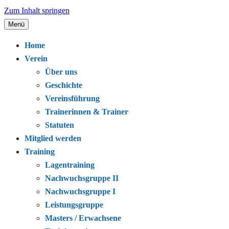
Zum Inhalt springen
Menü
Seit 1920 – Schwimmen. Gemeinschaft.
Schwimmclub Bregenz
Home
Leidenschaft.
Verein
Über uns
Geschichte
Vereinsführung
Trainerinnen & Trainer
Statuten
Mitglied werden
Training
Lagentraining
Nachwuchsgruppe II
Nachwuchsgruppe I
Leistungsgruppe
Masters / Erwachsene