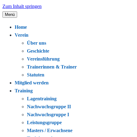
Zum Inhalt springen
Menü
Seit 1920 – Schwimmen. Gemeinschaft.
Schwimmclub Bregenz
Home
Leidenschaft.
Verein
Über uns
Geschichte
Vereinsführung
Trainerinnen & Trainer
Statuten
Mitglied werden
Training
Lagentraining
Nachwuchsgruppe II
Nachwuchsgruppe I
Leistungsgruppe
Masters / Erwachsene