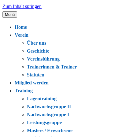
Zum Inhalt springen
Menü
Seit 1920 – Schwimmen. Gemeinschaft.
Schwimmclub Bregenz
Home
Leidenschaft.
Verein
Über uns
Geschichte
Vereinsführung
Trainerinnen & Trainer
Statuten
Mitglied werden
Training
Lagentraining
Nachwuchsgruppe II
Nachwuchsgruppe I
Leistungsgruppe
Masters / Erwachsene