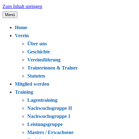
Zum Inhalt springen
Menü
Seit 1920 – Schwimmen. Gemeinschaft.
Schwimmclub Bregenz
Home
Leidenschaft.
Verein
Über uns
Geschichte
Vereinsführung
Trainerinnen & Trainer
Statuten
Mitglied werden
Training
Lagentraining
Nachwuchsgruppe II
Nachwuchsgruppe I
Leistungsgruppe
Masters / Erwachsene