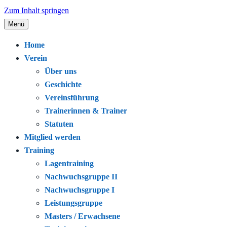
Zum Inhalt springen
Menü
Seit 1920 – Schwimmen. Gemeinschaft.
Schwimmclub Bregenz
Home
Leidenschaft.
Verein
Über uns
Geschichte
Vereinsführung
Trainerinnen & Trainer
Statuten
Mitglied werden
Training
Lagentraining
Nachwuchsgruppe II
Nachwuchsgruppe I
Leistungsgruppe
Masters / Erwachsene