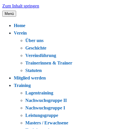
Zum Inhalt springen
Menü
Seit 1920 – Schwimmen. Gemeinschaft.
Schwimmclub Bregenz
Home
Leidenschaft.
Verein
Über uns
Geschichte
Vereinsführung
Trainerinnen & Trainer
Statuten
Mitglied werden
Training
Lagentraining
Nachwuchsgruppe II
Nachwuchsgruppe I
Leistungsgruppe
Masters / Erwachsene