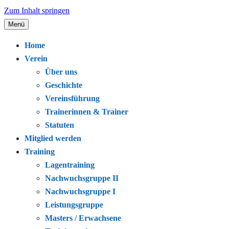
Zum Inhalt springen
Menü
Seit 1920 – Schwimmen. Gemeinschaft.
Schwimmclub Bregenz
Home
Leidenschaft.
Verein
Über uns
Geschichte
Vereinsführung
Trainerinnen & Trainer
Statuten
Mitglied werden
Training
Lagentraining
Nachwuchsgruppe II
Nachwuchsgruppe I
Leistungsgruppe
Masters / Erwachsene